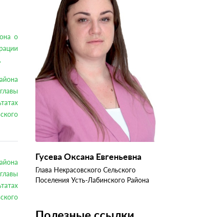
она о
рации
.
района
главы
татах
ьского
Гусева Оксана Евгеньевна
района
Глава Некрасовского Сельского
главы
Поселения Усть-Лабинского Района
татах
ьского
Полезные ссылки