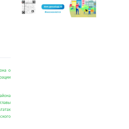
она о
рации
района
главы
татах
ьского