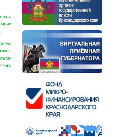
она о
рации
.
района
главы
татах
ьского