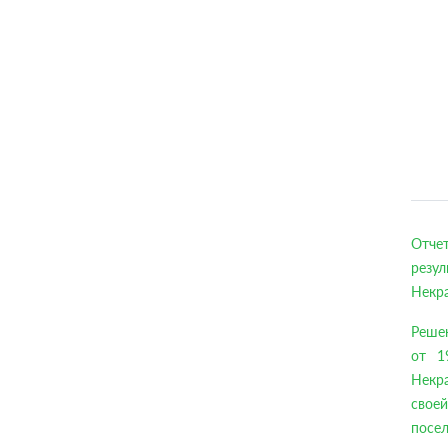
Отче
резу
Некра
Решен
от 1
Некр
своей
посел