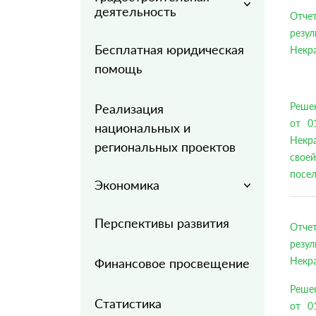
деятельность
Отче
резу
Бесплатная юридическая
Некра
помощь
Решен
Реализация
от 0
национальных и
Некр
региональных проектов
своей
посел
Экономика
Перспективы развития
Отче
резу
Некра
Финансовое просвещение
Решен
Статистика
от 0