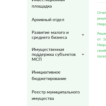
площадка
Отче
резу
Архивный отдел
Некра
Развитие малого и
Решен
среднего бизнеса
от 1
Некр
Имущественная
своей
поддержка субъектов
посел
МСП
Инициативное
бюджетирование
Реестр муниципального
имущества