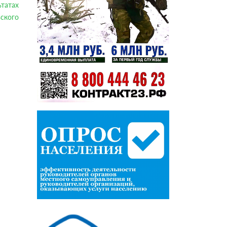
татах
ьского