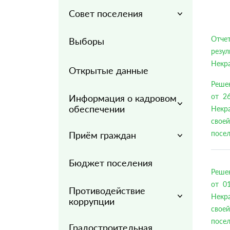
Совет поселения
Отче
Выборы
резу
Некра
Открытые данные
Решен
от 2
Информация о кадровом
обеспечении
Некр
своей
посел
Приём граждан
Бюджет поселения
Решен
от 0
Противодействие
Некр
коррупции
своей
посел
Градостроительная