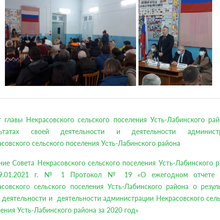
т главы Некрасовского сельского поселения Усть-Лабинского рай
льтатах своей деятельности и деятельности админист
совского сельского поселения Усть-Лабинского района
ие Совета Некрасовского сельского поселения Усть-Лабинского 
9.01.2021 г. № 1 Протокол № 19 «О ежегодном отчете 
асовского сельского поселения Усть-Лабинского района о резуль
 деятельности и деятельности администрации Некрасовского сел
ения Усть-Лабинского района за 2020 год»