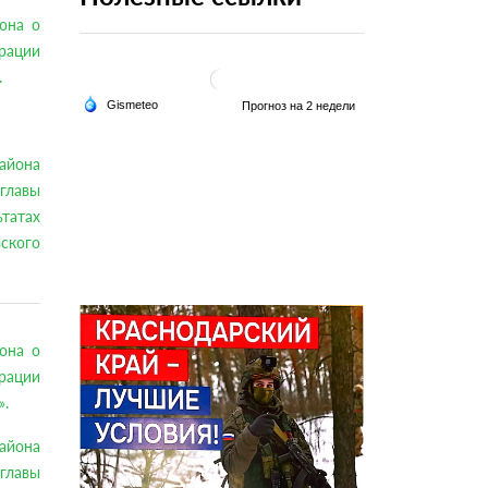
она о
рации
.
района
главы
татах
ьского
она о
рации
».
района
главы