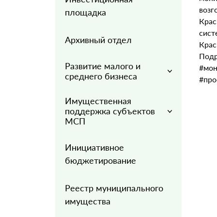
возг
площадка
Кра
сис
Архивный отдел
Крас
Подр
Развитие малого и
#мо
среднего бизнеса
#про
Имущественная
поддержка субъектов
МСП
Инициативное
бюджетирование
Реестр муниципального
имущества