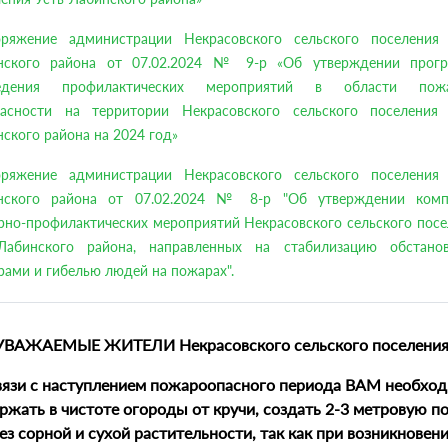
оряжение администрации Некрасовского сельского поселения 
нского района от 07.02.2024 № 9-р «Об утверждении прог
едения профилактических мероприятий в области пож
пасности на территории Некрасовского сельского поселения 
ского района на 2024 год»
оряжение администрации Некрасовского сельского поселения 
нского района от 07.02.2024 № 8-р "Об утверждении комп
рно-профилактических мероприятий Некрасовского сельского посе
-Лабинского района, направленных на стабилизацию обстано
ами и гибелью людей на пожарах".
УВАЖАЕМЫЕ ЖИТЕЛИ Некрасовского сельского поселения
вязи с наступлением пожароопасного периода ВАМ необхо
ржать в чистоте огороды от кручи, создать 2-3 метровую п
ез сорной и сухой растительности, так как при возникновен