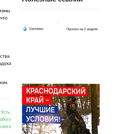
низмы
 что
ества
здуха
ном.
Усть-
обого
ского