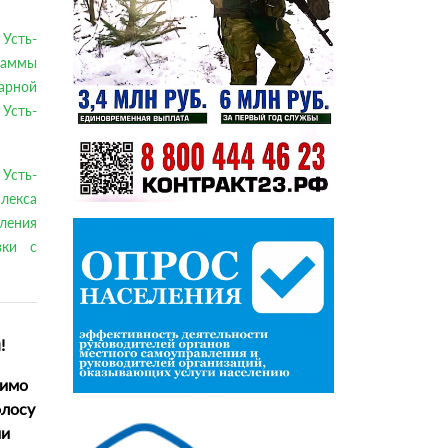
Усть-
раммы
арной
Усть-
Усть-
лекса
ления
вки с
!
димо
олосу
ии