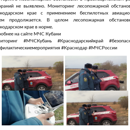
ораний не выявлено. Мониторинг лесопожарной обстано
снодарском крае с применением беспилотных авиацио
тем продолжается. В целом лесопожарная обстанов
нодарском крае в норме.
обнее на сайте МЧС Кубани
ниторинг #МЧСКубань #Краснодарскийкрай #безопасн
филактическиемероприятия #Краснодар #МЧСРоссии