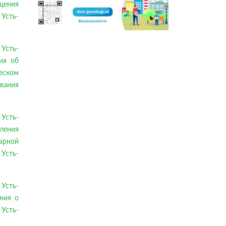
ещения
 Усть-
Усть-
ия об
еском
ования
Усть-
еления
арной
Усть-
Усть-
ния о
Усть-