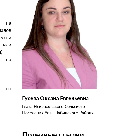
 на
алов
ухой
и или
)
 на
 по
Гусева Оксана Евгеньевна
Глава Некрасовского Сельского
Поселения Усть-Лабинского Района
Полезные ссылки