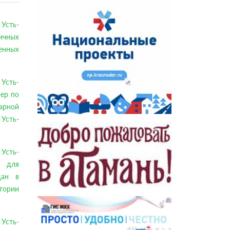
Усть-
вичных
енных
Усть-
мер по
арной
Усть-
Усть-
й для
дан в
тории
Усть-