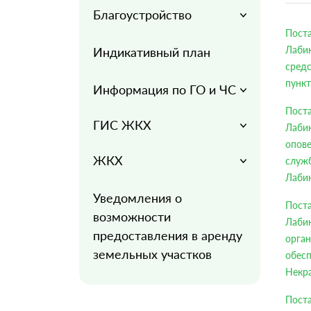
Благоустройство
Пост
Лабин
Индикативный план
сред
пункт
Информация по ГО и ЧС
Пост
ГИС ЖКХ
Лабин
опов
ЖКХ
служ
Лабин
Уведомления о
Пост
возможности
Лаби
предоставления в аренду
орга
земельных участков
обес
Некра
Пост