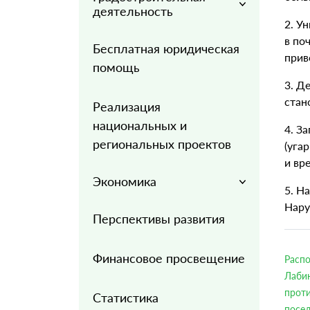
деятельность
2. У
в по
Бесплатная юридическая
прив
помощь
3. Д
стан
Реализация
национальных и
4. З
региональных проектов
(уга
и вр
Экономика
5. Н
Нару
Перспективы развития
Финансовое просвещение
Расп
Лаби
прот
Статистика
посел