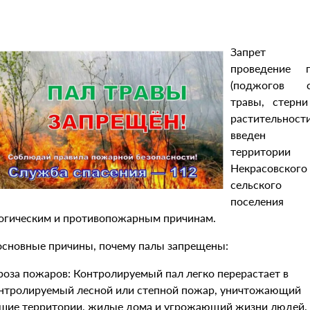
Запрет
проведение п
(поджогов с
травы, стерн
растительности
введен
территории
Некрасовского
сельского
поселения
огическим и противопожарным причинам.
основные причины, почему палы запрещены:
гроза пожаров: Контролируемый пал легко перерастает в
нтролируемый лесной или степной пожар, уничтожающий
шие территории, жилые дома и угрожающий жизни людей.