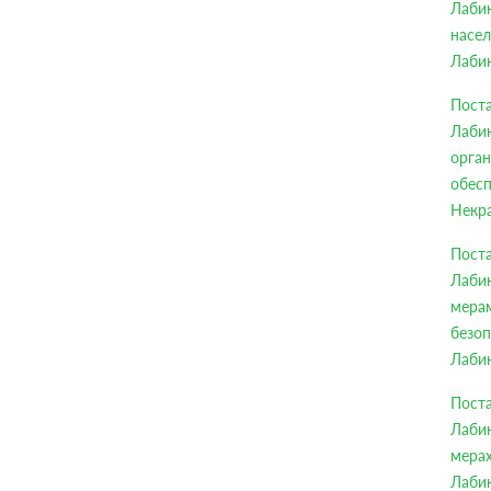
Лабин
насел
Лабин
Пост
Лаби
орга
обесп
Некра
Пост
Лабин
мера
безо
Лабин
Пост
Лаби
мера
Лабин