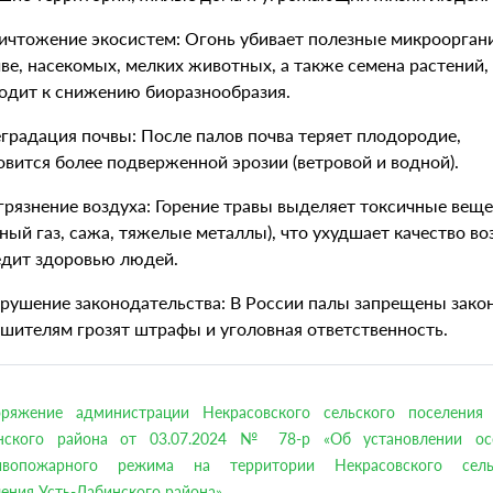
ничтожение экосистем: Огонь убивает полезные микроорга
чве, насекомых, мелких животных, а также семена растений,
одит к снижению биоразнообразия.
еградация почвы: После палов почва теряет плодородие,
овится более подверженной эрозии (ветровой и водной).
агрязнение воздуха: Горение травы выделяет токсичные вещ
рный газ, сажа, тяжелые металлы), что ухудшает качество во
едит здоровью людей.
арушение законодательства: В России палы запрещены зако
шителям грозят штрафы и уголовная ответственность.
оряжение администрации Некрасовского сельского поселения 
нского района от 03.07.2024 № 78-р «Об установлении ос
ивопожарного режима на территории Некрасовского сель
ения Усть-Лабинского района»