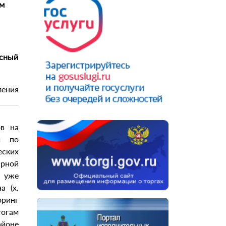
ым
асный
ления
ов на
и по
ских
рной
м уже
а (х.
оринг
тогам
айоне