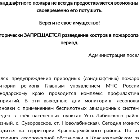
андшафтного пожара не всегда предоставляется возможн
своевременно его потушить.
Берегите свое имущество!
горически ЗАПРЕЩАЕТСЯ разведение костров в пожарооп
период.
Администрация посе
лях предупреждения природных (ландшафтных) пожар
ритории региона Главным управлением МЧС Росси
снодарскому краю проводится комплекс профилактиче
оприятий. В эти выходные дни мониторинг лесопожа
ановки с применением беспилотных авиационных систе
еден в трёх населенных пунктах Усть-Лабинского район
зный, с. Суворовское, ст. Новолабинская). Сегодня монит
одится на территории Красноармейского района. По и
торинга лесопожарной обстановки в Красноармейском р