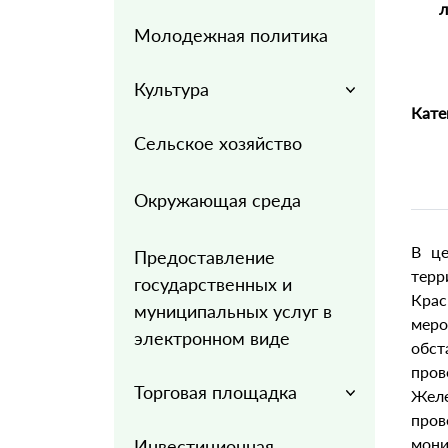
л
Молодежная политика
Культура
Кате
Сельское хозяйство
Окружающая среда
В це
Предоставление
тер
государственных и
Кра
муниципальных услуг в
мер
электронном виде
обст
пров
Торговая площадка
Желе
пров
мони
Инвестиционная