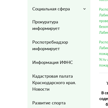
Социальная сфера
Расп
Лаби
пров
Прокуратура
безо
информирует
Лабин
Роспотребнадзор
Расп
информирует
Лаби
пожа
Усть
Информация ИФНС
пожар
Кадастровая палата
Краснодарского края.
Новости
В с
соде
Развитие спорта
б