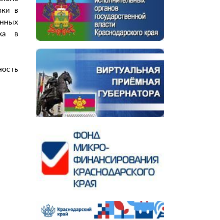
вки в
нных
ка в
ость